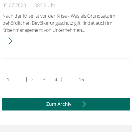
05.07.2023
|
08:36 Uhr
Nach der Krise ist vor der Krise - Was als Grundsatz im
behördlichen Bevölkerungsschutz gilt, findet auch im
Krisenmanagement von Unternehmen…
Artikel im E-Journal DIEGESIS
1
…
2
3
4
…
16
Zum Archiv