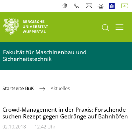
Suche öffnen
Navi
Fakultät für Maschinenbau und
Sicherheitstechnik
Startseite BuK
Aktuelles
Crowd-Management in der Praxis: Forschende
suchen Rezept gegen Gedränge auf Bahnhöfen
02.10.2018
|
12:42 Uhr