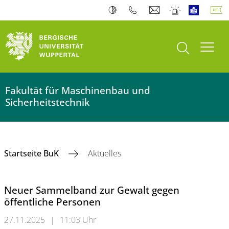
Suche öffnen
Navi
Fakultät für Maschinenbau und
Sicherheitstechnik
Startseite BuK
Aktuelles
Neuer Sammelband zur Gewalt gegen
öffentliche Personen
27.11.2025
|
11:03 Uhr