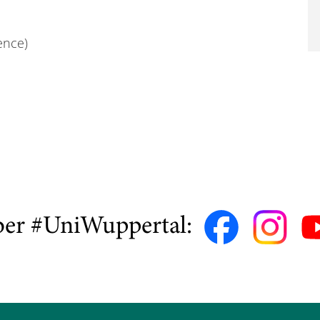
ence)
ber #UniWuppertal: