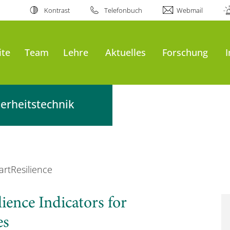
Kontrast
Telefonbuch
Webmail
ite
Team
Lehre
Aktuelles
Forschung
erheitstechnik
rtResilience
ience Indicators for
es