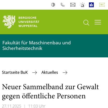
Suche öffnen
Navi
Fakultät für Maschinenbau und
Sicherheitstechnik
Startseite BuK
Aktuelles
Neuer Sammelband zur Gewalt
gegen öffentliche Personen
27.11.2025
|
11:03 Uhr