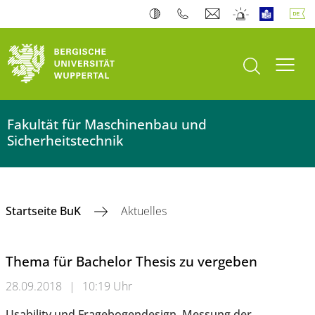
Suche öffnen
Navi
Fakultät für Maschinenbau und
Sicherheitstechnik
Startseite BuK
Aktuelles
Thema für Bachelor Thesis zu vergeben
28.09.2018
|
10:19 Uhr
Usability und Fragebogendesign. Messung der