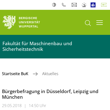
Suche öffnen
Navi
Fakultät für Maschinenbau und
Sicherheitstechnik
Startseite BuK
Aktuelles
Bürgerbefragung in Düsseldorf, Leipzig und
München
29.05.2018
|
14:50 Uhr