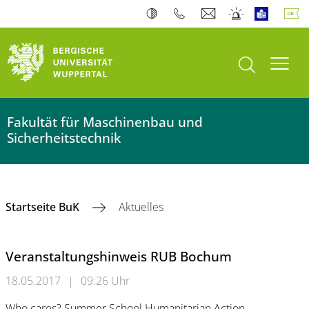
Suche öffnen
Navi
Fakultät für Maschinenbau und
Sicherheitstechnik
Startseite BuK
Aktuelles
Veranstaltungshinweis RUB Bochum
18.05.2017
|
09:26 Uhr
Who cares? Summer School Humanitarian Action