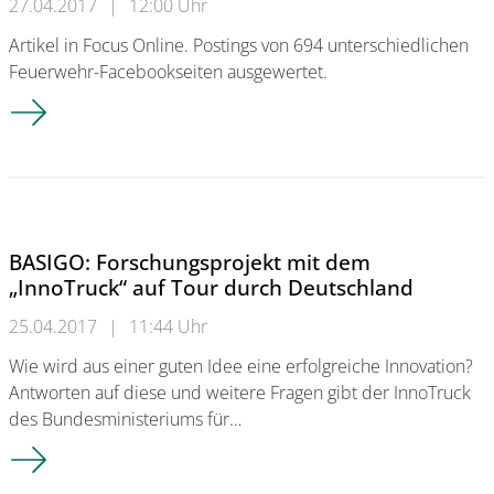
27.04.2017
|
12:00 Uhr
Artikel in Focus Online. Postings von 694 unterschiedlichen
Feuerwehr-Facebookseiten ausgewertet.
Facebookstudie der Universität Wuppertal: Feuerwehr Düsseld
BASIGO: Forschungsprojekt mit dem
„InnoTruck“ auf Tour durch Deutschland
25.04.2017
|
11:44 Uhr
Wie wird aus einer guten Idee eine erfolgreiche Innovation?
Antworten auf diese und weitere Fragen gibt der InnoTruck
des Bundesministeriums für…
BASIGO: Forschungsprojekt mit dem „InnoTruck“ auf Tour dur